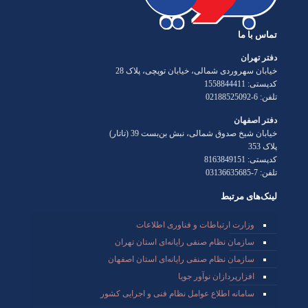
تماس با ما
دفتر تهران
خیابان سهروردی شمالی، خیابان توپچی، پلاک 28
کدپستی: 1558844411
تلفن: 6-02188525092
دفتر اصفهان
خیابان شیخ صدوق شمالی، نبش بن‌بست 39 (تاتار)
پلاک 353
کدپستی: 8163849151
تلفن: 7-03136635685
لینک‌های مرتبط
وزارت ارتباطات و فناوری اطلاعات
سازمان نظام صنفی رایانه‌ای استان تهران
سازمان نظام صنفی رایانه‌ای استان اصفهان
افزارپردازان نوآور جویا
سامانه اطلاع عوامل نظام فنی و اجرایی کشور