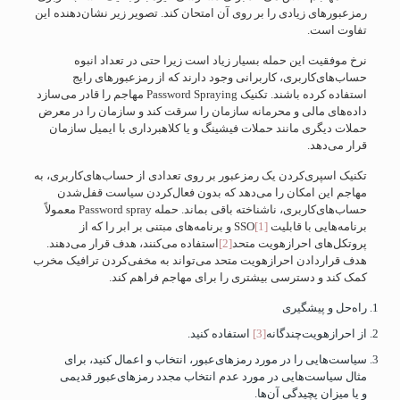
رمزعبورهای زیادی را بر روی آن امتحان کند. تصویر زیر نشان‌دهنده این
تفاوت است.
نرخ موفقیت این حمله بسیار زیاد است زیرا حتی در تعداد انبوه
حساب‌های‌کاربری، کاربرانی وجود دارند که از رمزعبورهای رایج
استفاده کرده باشند. تکنیک Password Spraying مهاجم را قادر می‌سازد
داده‌های مالی و محرمانه سازمان را سرقت کند و سازمان را در معرض
حملات دیگری مانند حملات فیشینگ و یا کلاهبرداری با ایمیل سازمان
قرار می‌دهد.
تکنیک اسپری‌کردن یک رمزعبور بر روی تعدادی از حساب‌های‌کاربری، به
مهاجم این امکان را می‌دهد که بدون فعال‌کردن سیاست قفل‌شدن
حساب‌های‌کاربری، ناشناخته باقی بماند. حمله Password spray معمولاً
برنامه‌هایی با قابلیت SSO
[1]
و برنامه‌های مبتنی بر ابر را که از
پروتکل‌های احرازهویت متحد
[2]
استفاده می‌کنند، هدف قرار می‌دهند.
هدف قرار‌دادن احرازهویت متحد می‌تواند به مخفی‌کردن ترافیک مخرب
کمک کند و دسترسی بیشتری را برای مهاجم فراهم کند.
راه‌حل و پیشگیری
از احرازهویت‌چندگانه
[3]
استفاده کنید.
سیاست‌هایی را در مورد رمزهای‌عبور، انتخاب و اعمال کنید، برای
مثال سیاست‌هایی در مورد عدم انتخاب مجدد رمزهای‌عبور قدیمی
و یا میزان پچیدگی آن‌ها.