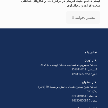
ایمنی داده و امنیت فیزیکی در مراکز داده: راهکارهای حفاظتی
سخت‌افزاری و نرم‌افزاری
بیشتر بخوانید
تماس با ما
دفتر تهران
خیابان سهروردی شمالی، خیابان توپچی، پلاک 28
کدپستی: 1558844411
تلفن: 6-02188525092
دفتر اصفهان
خیابان شیخ صدوق شمالی، نبش بن‌بست 39 (تاتار)
پلاک 353
کدپستی: 8163849151
تلفن: 7-03136635685