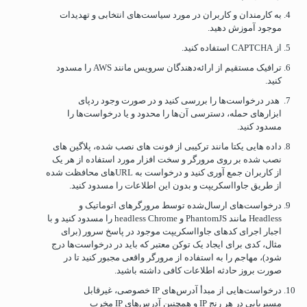
به کارمندان و کاربران در مورد سیاست‌های انتخابی و تهدیدات
موجود آموزش دهید.
از CAPTCHA استفاده کنید.
ترافیک مستقیم از ارائه‌دهندگان سرویس مانند AWS را مسدود
کنید.
هدر درخواست‌ها را بررسی کنید و در صورت وجود ردپای
ابزارهای حمله، دسترسی آن‌ها را محدود و یا درخواست‌ها را
مسدود کنید.
داده هایی یکتا مانند ترکیبی از فونت های نصب شده، پلاگین های
نصب شده بر روی مرورگر و سخت افزار مورد استفاده از هر یک
از کاربران جمع آوری کنید و درخواست به URLهای محافظت شده
از طریق جاوااسکریپت و بدون این اطلاعات را مسدود کنید.
درخواست‌های ارسال‌شده توسط مرورگرهای اتوماتیک و
Headless مانند PhantomJS و headless Chrome را مسدود کنید و با
اجبار اجرای کدهای جاوااسکریپت موجود در پاسخ سرور (برای
مثال، کدی برای ایجاد یک توکن معتبر که باید در درخواست‌ها درج
شود)، مهاجم را به استفاده از مرورگر واقعی مجبور کنید تا در
صورت بروز حادثه اطلاعات کافی داشته باشید.
درخواست‌هایی از مبدأ آدرس‌های IP خصوصی، غیرقابل
مسیریابی در هر رنج IP و همچنین آدرس‌های IP مخرب