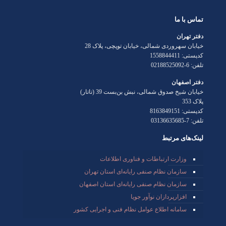
تماس با ما
دفتر تهران
خیابان سهروردی شمالی، خیابان توپچی، پلاک 28
کدپستی: 1558844411
تلفن: 6-02188525092
دفتر اصفهان
خیابان شیخ صدوق شمالی، نبش بن‌بست 39 (تاتار)
پلاک 353
کدپستی: 8163849151
تلفن: 7-03136635685
لینک‌های مرتبط
وزارت ارتباطات و فناوری اطلاعات
سازمان نظام صنفی رایانه‌ای استان تهران
سازمان نظام صنفی رایانه‌ای استان اصفهان
افزارپردازان نوآور جویا
سامانه اطلاع عوامل نظام فنی و اجرایی کشور