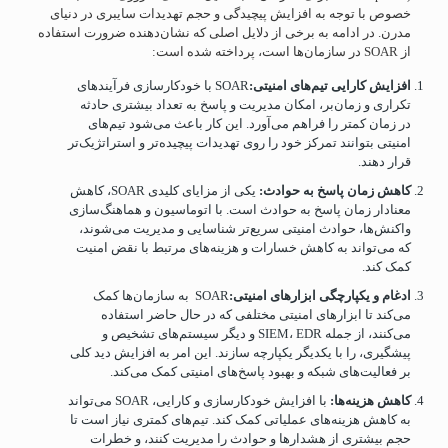
خصوص با توجه به افزایش پیچیدگی و حجم تهدیدات سایبری در دنیای
مدرن. در ادامه به برخی از دلایل اصلی که نشان‌دهنده ضرورت استفاده
از SOAR در سازمان‌ها است، پرداخته شده است:
افزایش کارایی تیم‌های امنیتی:
SOAR با خودکارسازی فرآیندهای
تکراری و زمان‌بر، امکان مدیریت و پاسخ به تعداد بیشتری حادثه
در زمان کمتر را فراهم می‌آورد. این کار باعث می‌شود تیم‌های
امنیتی بتوانند تمرکز خود را روی تهدیدات پیچیده‌تر و استراتژیک‌تر
قرار دهند.
کاهش زمان پاسخ به حوادث:
یکی از مزایای کلیدی SOAR، کاهش
معنادار زمان پاسخ به حوادث است. با اتوماسیون و هماهنگ‌سازی
واکنش‌ها، حوادث امنیتی سریع‌تر شناسایی و مدیریت می‌شوند،
که می‌تواند به کاهش خسارات و هزینه‌های مرتبط با نقض امنیت
کمک کند.
ادغام و یکپارچگی ابزارهای امنیتی:
SOAR به سازمان‌ها کمک
می‌کند تا ابزارهای امنیتی مختلفی که در حال حاضر استفاده
می‌کنند، از جمله SIEM، EDR و دیگر سیستم‌های تشخیص و
پیشگیری، را با یکدیگر یکپارچه سازند. این امر به افزایش دید کلی
بر فعالیت‌های شبکه و بهبود پاسخ‌های امنیتی کمک می‌کند.
کاهش هزینه‌ها:
با افزایش خودکارسازی و کارایی، SOAR می‌تواند
به کاهش هزینه‌های عملیاتی کمک کند. تیم‌های کمتری نیاز است تا
حجم بیشتری از هشدارها و حوادث را مدیریت کنند، و خطرات