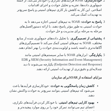
خودکارسازی:
SOAR فرآیندهای تکراری را خودکار می‌کند، از جمله
جمع‌آوری داده‌ها، تجزیه و تحلیل حوادث و اجرای اقدامات
اصلاحی. این کار به کاهش بار کاری تیم‌های امنیتی و پاسخ سریع‌تر
به تهدیدات کمک می‌کند.
پاسخ به حوادث:
SOAR به تیم‌های امنیتی اجازه می‌دهد تا به
حوادث امنیتی به طور مؤثر پاسخ دهند، با ارائه دستورالعمل‌های
مرحله به مرحله برای مدیریت و حل حوادث.
پشتیبانی از تصمیم‌گیری
: با تحلیل داده‌های جمع‌آوری شده از منابع
مختلف، SOAR به تیم‌های امنیتی کمک می‌کند تا تصمیم‌گیری‌های
آگاهانه‌تری داشته باشند و اولویت‌بندی حوادث را بهتر انجام دهند.
یکپارچگی
: ابزارهای SOAR با سایر سیستم‌های امنیتی مانند
SIEM (Security Information and Event Management) و EDR
(Endpoint Detection and Response) یکپارچه می‌شوند تا دید
چندلایه‌ای و دقیق‌تری از تهدیدات امنیتی ارائه دهند.
مزایای استفاده از
SOAR
برای سازمان
کاهش زمان پاسخگویی به حوادث
: خودکارسازی فرآیندها باعث
می‌شود که تیم‌های امنیتی بتوانند سریع‌تر به حوادث واکنش نشان
دهند.
بهبود کارایی تیم‌های امنیتی
: با خودکار کردن فرآیندهای تکراری،
اعضای تیم می‌توانند تمرکز خود را بر روی موارد پیچیده‌تر و